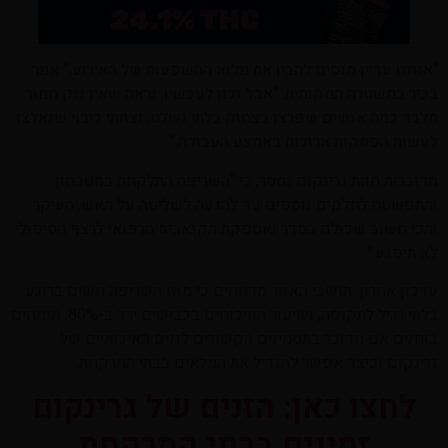
“אנחנו עדיין מנסים להבין את מלוא ההשפעות של האירוע,” אמר
בכיר במשטרה המקומית. “אבל נכון לעכשיו, נראה שאין נזק חמור
מלבד כמה אנשים שפרצו בצחוק בלתי נשלט, וצוותי כיבוי שנאלצו
לעשות הפסקות ארוכות באמצע העבודה.”
מדוברות חוות גרינקום נמסר, כי “השריפה התלקחה במטבחון
והתפשטה לחלקים נוספים עד להגעה לשליטה על האש, העיקר
והכי חשוב שכולם בסדר ואספקת הקנאביס הרפואי לרצף הטיפולי
לא תיפגע.”
עדכון אחרון: תושבי האזור מדווחים כי מאז השריפה חשים ברוגע
בלתי רגיל לתקופה, ושיעור הוויכוחים בכבישים ירד ב-80%. מומחים
בוחנים אם מדובר בתסמינים הקשורים לזנים האיכותיים של
גרינקום וכיצד אפשר להגדיל את המלאים בבתי המרקחת.
לחצו כאן: הזנים של גרינקום
זמינים בבתי המרקחת