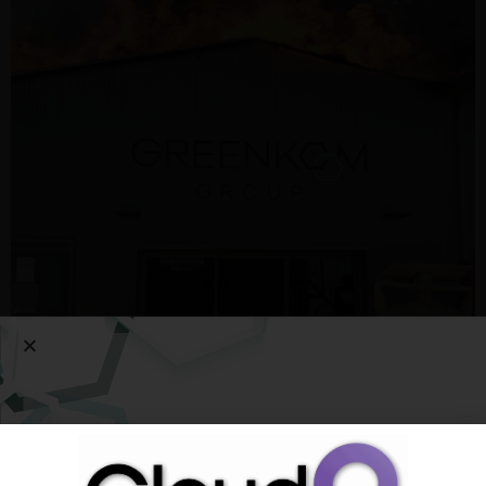
תושבי העיר אשדוד והסביבה מדווחים על תקרית בלתי רגילה
שהתרחשה היום בשעות הבוקר, כאשר חוות הקנאביס הרפואי
“גרינקום” הסמוכה עלתה באש. בעוד כוחות הכיבוי פעלו לכבות את
הלהבות, דווח על תופעות יוצאות דופן בקרב התושבים באזור –
אווירה כללית של רוגע, צחוק מתגלגל חסר סיבה נראית לעין, ועלייה