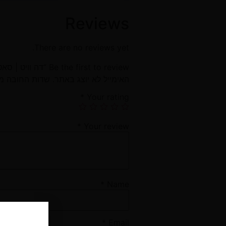
Reviews
There are no reviews yet.
Be the first to review “דה וויט | סאטיבה T20/C4”
האימייל לא יוצג באתר.
שדות החובה מ
*
Your rating
*
Your review
*
Name
*
Email