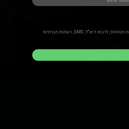
ורישום פרטיי במאגר מידע לצורך קבלת חומר פרסומי באמצעי המדיה השונים (הצטרפות לקבוצת ווטסאפ, לרבות דוא"ל, SMS, רשתות חברתיות