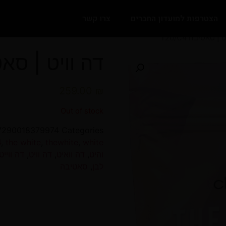
הצטרפות למועדון החברים
צרו קשר
| סאטיבה T20/C4
דה וויט | סאטיבה
259.00
₪
Out of stock
7290018379974
Categories:
4
,
the white
,
thewhite
,
white
והיט
,
דה וואיט
,
דה וויט
,
דה ווייט
לבן
,
סאטיבה