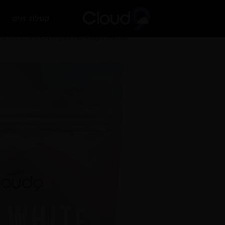
קטלוג זנים
Home
/
קנאביס
/
חזקים T20 C4
/ דה וויט 