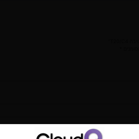
סומנים
*