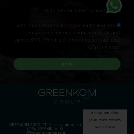
הנני מצהיר/ה בזאת כי אני מעל גיל 18.
הנני מאשר/ת את
התקנון
ורישום פרטיי במאגר מידע
לצורך קבלת חומר פרסומי באמצעי המדיה השונים
(הצטרפות לקבוצת ווטסאפ, לרבות דוא"ל, SMS, רשתות
חברתיות וכיוצ"ב)
שליחה
קטלוג זנים קלאוד-9
הצטרפות לחברי מועדון
כל הזכויות שמורות ל-GREENKOM AGRO LTD
הצהרת נגישות
© טל. 054-9298615 |
office@greenkom.co.il