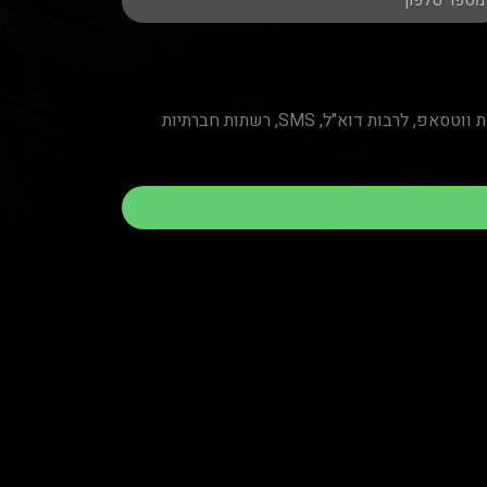
ורישום פרטיי במאגר מידע לצורך קבלת חומר פרסומי באמצעי המדיה השונים (הצטרפות לקבוצת ווטסאפ, לרבות דוא"ל, SMS, רשתות חברתיות