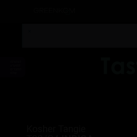
0
×
Tas
Kosher Tangie