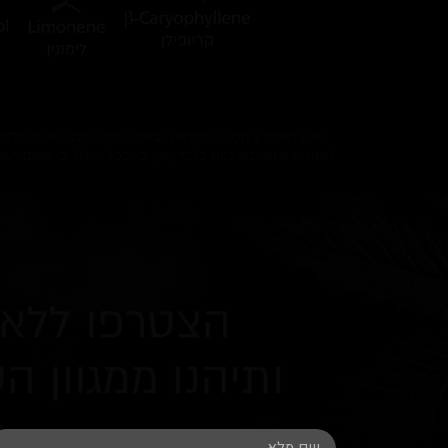
חלק מהמידע הכלול במודעה/ באתר דווח לציבור על ידי צדדי
למטרות אינפורמטיביות בלבד, ואין בו ובכל הכלול בו משום ייע