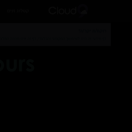
קטלוג זנים
רוקח/ת יקר/ה!
דף מידעי זה הינו לשימושך המקצועי והבלעדי, דף זה אינו מהווה המלצ
ours