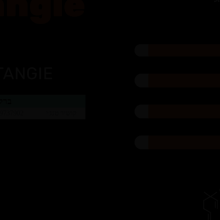
ברק
קושיר טנג׳י
9737902