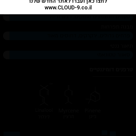
לחצו כאן ועברו לאתר החדש שלנו
www.CLOUD-9.co.il
גוון טעם
טעמים חמצמצים מתוקים, דבש ודיזל
מבנה תפרחות
פרחים גדולים, ירקרקים, דחוסים מאוד
תיאור גנטי
סאוור טסונאמי
טרפנים דומיננטיים