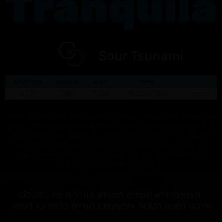
ברקוד
ירפ״א
פרמסופט
מחיר לצרכן
טרנקילה
789232175884
75458
5881
279 ₪
חלק מהמידע הכלול במודעה/ באתר דווח לציבור על ידי צדדים שלישיים כלשהם
בו וכן על הערכות והשפעות, שמטבע הדברים אפשר ויתבררו כחסרים, או בלתי
מדויקים או בלתי מעודכנים. המידע המוצג הינו למטרות אינפורמטיביות בלבד,
ואין בו ובכל הכלול בו משום ייעוץ או הצעה או שידול או הזמנה לרכוש את
המוצרים הנזכרים בו, ואין בו משום תחליף לייעוץ רפואי המתחשב בנתונים
ובצרכים המיוחדים של כל אדם. ט.ל.ח