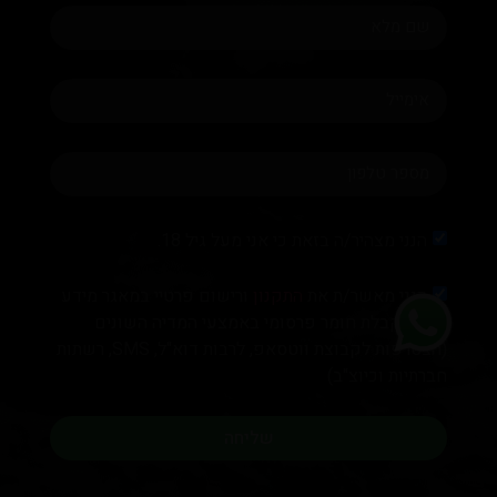
הנני מצהיר/ה בזאת כי אני מעל גיל 18.
הנני מאשר/ת את
התקנון
ורישום פרטיי במאגר מידע
לצורך קבלת חומר פרסומי באמצעי המדיה השונים
(הצטרפות לקבוצת ווטסאפ, לרבות דוא"ל, SMS, רשתות
חברתיות וכיוצ"ב)
שליחה