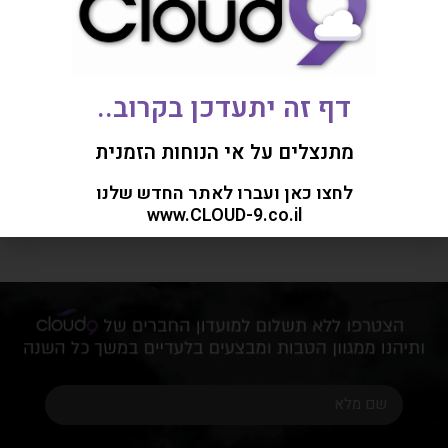
Rated
259.00
₪
0
out
of
Add to cart
5
חדש בחנות:
דף זה יתעדכן בקרוב..
מתנצלים על אי הנוחות הזמנית
No posts found!
לחצו כאן ועברו לאתר החדש שלנו
www.CLOUD-9.co.il