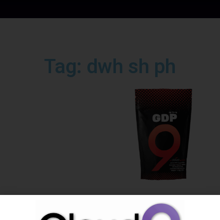
Tag: dwh sh ph
ג׳י די פי | אינדיקה T20/C4