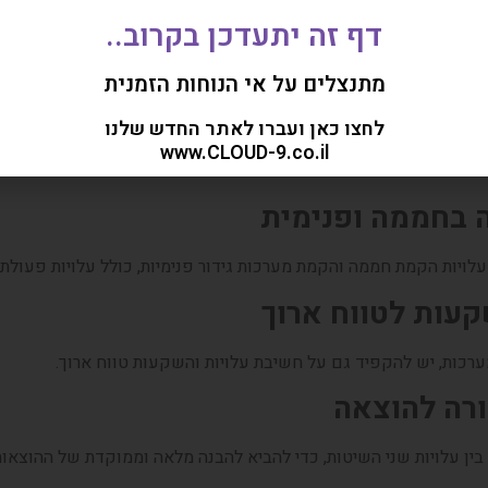
 דורש שימוש בתאורה מלאכותית, אשר מספקת יציבות ושליטה מוחלטת.
דף זה יתעדכן בקרוב..
שפעות על הצמח
מתנצלים על אי הנוחות הזמנית
ות האור ויחקור כיצד כל אחד מהם משפיע על הצמחיה ועל התוצאה הס
לחצו כאן ועברו לאתר החדש שלנו
www.CLOUD-9.co.il
ה בחממה ופנימית
עלויות הקמת חממה והקמת מערכות גידור פנימיות, כולל עלויות פעולת
עות לטווח ארוך
רכות, יש להקפיד גם על חשיבת עלויות והשקעות טווח ארוך.
רה להוצאה
ן עלויות שני השיטות, כדי להביא להבנה מלאה וממוקדת של ההוצאות