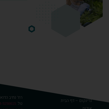
רח׳ נתיב הדואר 8 כפר אחים 0500
גרינקום – דף הבית
טל.
4-9298615
אודות