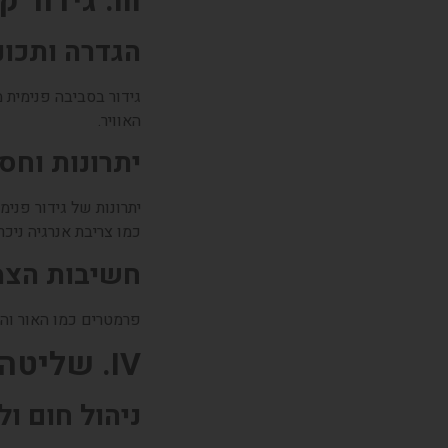
III. גידור קנאביס בסביבה פנימית
הגדרה ותכונ
גידור בסביבה פנימית 
האוויר.
יתרונות וחסר
יתרונות של גידור פני
כמו צריבת אנרגיה ניכר
חשיבות הצמ
פרמטרים כמו האור וה
IV. שליטה באקלים
ניהול חום ו