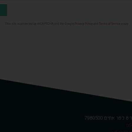
This site is protected by reCAPTCHA and the Google
Privacy Policy
and
Terms of Service
apply.
798
05