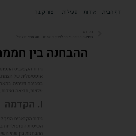
דף הבית
אודות
פעילות
צור קשר
הקודם
השיטה הטובה ביותר לצרוך קנאביס – מה מתאים לכם?
ההבחנה בין חממה 
גידור הקנאביס התפתח
אופטימלית של הצמח. ב
בסביבה פנימית. במאמר
עלויות, תוצאה ואיכות, 
I. הקדמה
גידור הקנאביס הפך לפ
השיטות הפופולריות בי
ההבחנות בין שתי השיט