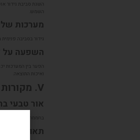
השגת סביבת גידור או
השמש.
מערכות שלי
גידור בסביבה פנימית
השפעה על צ
הפער בין המערכות יכ
ואיכות התוצאה.
V. מקורות אור
אור טבעי ב
בחממה ניתן להנות מאו
תאורה יציבה