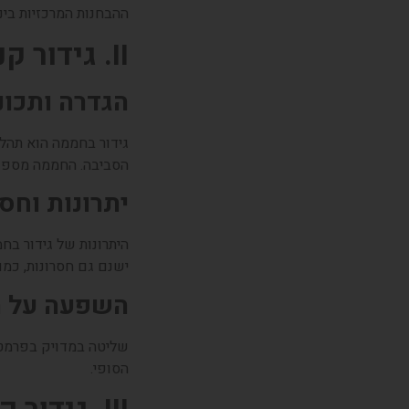
ההבחנות המרכזיות ביני
II. גידור קנאביס בחממה
הגדרה ותכונ
גידור בחממה הוא תהלי
הסביבה. החממה מספקת
יתרונות וחסר
היתרונות של גידור בח
ישנם גם חסרונות, כמו
השפעה על ה
שליטה במדויק בפרמטר
הסופי.