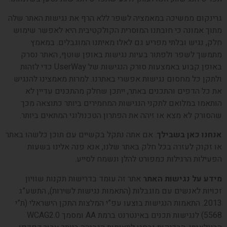
גרינקום ממשיכה במאמציה לשפר ללא הרף את נגישות האתר שלה
מתוך אמונה כי חובתנו המוסרית הקולקטיבית היא לאפשר שימוש
חלק, נגיש ובלתי מפריע גם לאלו מאיתנו המוגבלים. במאמץ
מתמשך לשפר ולפתור בעיות נגישות באופן שוטף, האתר נסרק
באופן קבוע באמצעות סורק הנגישות של UserWay כדי לזהות
ולתקן כל מחסום נגישות אפשרי באתרנו. למרות מאמצינו להנגיש
את כל הדפים והתכנים באתר, ייתכן שחלק מהתכנים עדיין לא
הותאמו במלואם לתקני הנגישות המחמירים ביותר כתוצאה מכך
שהסורק לא מצא או זיהה את הפתרון הטכנולוגי המתאים ביותר.
אנחנו כאן בשבילך
. אם אתה נתקל בקשיים עם תוכן כלשהו באתר
או זקוק לעזרה בכל חלק באתר שלנו, אנא פנה אלינו בשעות
הפעילות הרגילות כמפורט להלן ונשמח לסייע.
מידע על נגישות האתר
אתר זה עומד בדרישות תקנות שוויון
זכויות לאנשים עם מוגבלות (התאמות נגישות לשירות), התשע”ג
2013. התאמות הנגישות בוצעו עפ”י המלצות התקן הישראלי (ת”י
5568) לנגישות תכנים באינטרנט ברמת AA ומסמך WCAG2.0