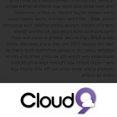
הבינלאומי. הבדיקות נבחנו לתאימות הגבוהה ביותר עבור דפדפן
כרום. האתר מספק מבנה סמנטי עבור טכנולוגיות מסייעות ותמיכה
בדפוס השימוש המקובל להפעלה עם מקלדת בעזרת מקשי
החיצים, Enter ו- Esc ליציאה מתפריטים וחלונות. מותאם לתצוגה
בדפדפנים הנפוצים ולשימוש בטלפון הסלולארי. לשם קבלת חווית
גלישה מיטבית עם תוכנת הקראת מסך, אנו ממליצים לשימוש
בתוכנת NVDA העדכנית ביותר. מסמכים או סרטוני וידאו שעלו
לאתר לפני אוקטובר 2017 ייתכן שלא נגישים באופן מלא. במידה
שנתקלתם במסמך כזה או בסרטון, תוכלו לפנות לרכזת נגישות של
החברה ואנחנו נדאג להנגיש לכם את המידע. מסירת מידע בפורמט
נגיש – החברה מעמידה עבור לקוחותיה אפשרות לקבלת מידע
בפורמטים נגישים. מסירת המידע הינה ללא עלות ומיועדת עבור
אנשים עם מוגבלות.
צור קשר
:
אם ברצונך לדווח על בעיית נגישות, יש לך שאלות או
זקוק לעזרה, אנא פנה אל תמיכת הלקוחות של גרינקום באופן הבא:
עמוד צור קשר