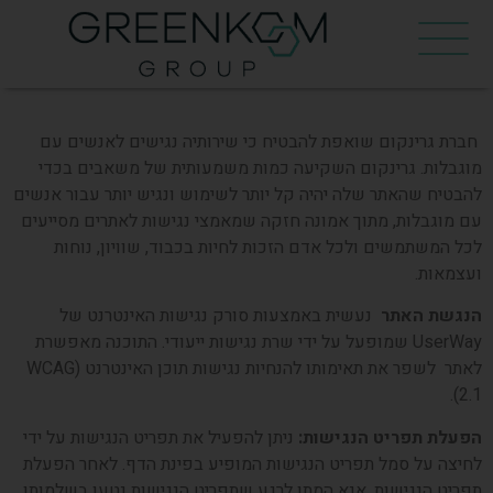
חברת גרינקום שואפת להבטיח כי שירותיה נגישים לאנשים עם
מוגבלות. גרינקום השקיעה כמות משמעותית של משאבים בכדי
להבטיח שהאתר שלה יהיה קל יותר לשימוש ונגיש יותר עבור אנשים
עם מוגבלות, מתוך אמונה חזקה שמאמצי נגישות לאתרים מסייעים
לכל המשתמשים ולכל אדם הזכות לחיות בכבוד, שוויון, נוחות
ועצמאות.
הנגשת האתר
נעשית באמצעות סורק נגישות האינטרנט של
UserWay שמופעל על ידי שרת נגישות ייעודי. התוכנה מאפשרת
לאתר לשפר את תאימותו להנחיות נגישות תוכן האינטרנט (WCAG
2.1).
הפעלת תפריט הנגישות
:
ניתן להפעיל את תפריט הנגישות על ידי
לחיצה על סמל תפריט הנגישות המופיע בפינת הדף. לאחר הפעלת
תפריט הנגישות, אנא המתן לרגע שתפריט הנגישות נטען בשלמותו.